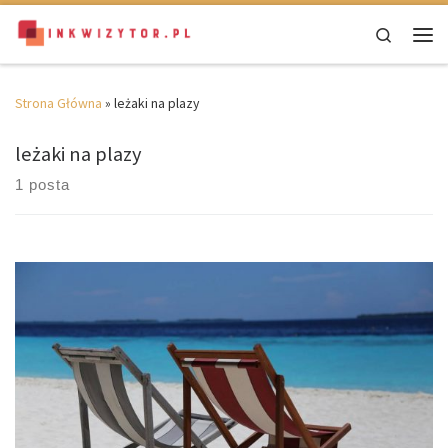
Skip to content
Search
Men
Strona Główna
»
leżaki na plazy
leżaki na plazy
1 posta