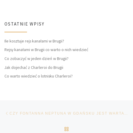
OSTATNIE WPISY
Ile kosztuje rejs kanałami w Brugii?
Rejsy kanałami w Brugii co warto o nich wiedzieć
Co zobaczyć w jeden dzień w Brugii?
Jak dojechać z Charleroi do Brugii
Co warto wiedzieć o lotnisku Charleroi?
Przeglądanie Wpisów
Poprzedni post
CZY FONTANNA NEPTUNA W GDAŃSKU JEST WARTA ZOBACZENIA?
POWRÓT DO LISTY POS