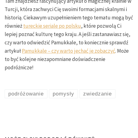
Tam znajdziesz fascynujący artykuł o magicznej krainie w
Turcji, która zachwyci Cię swoimi formacjami skalnymi i
historią. Ciekawym uzupełnieniem tego tematu mogą być
również
tureckie seriale po polsku
, które pozwolą Ci
lepiej poznać kulturę tego kraju. A jeśli zastanawiasz się,
czy warto odwiedzić Pamukkale, to koniecznie sprawdź
artykuł
Pamukkale – czy warto jechać je zobaczyć
. Może
to być kolejne niezapomniane doświadczenie
podróżnicze!
podróżowanie
pomysły
zwiedzanie