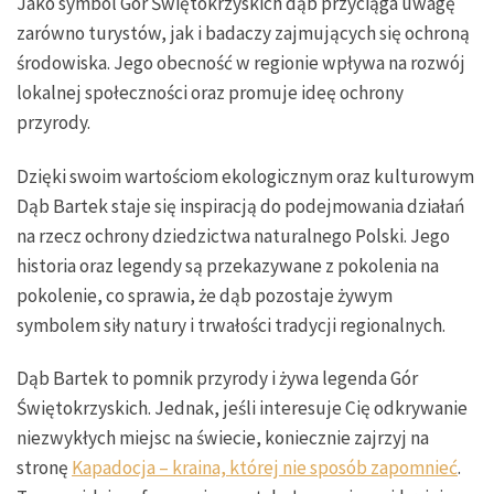
Jako symbol Gór Świętokrzyskich dąb przyciąga uwagę
zarówno turystów, jak i badaczy zajmujących się ochroną
środowiska. Jego obecność w regionie wpływa na rozwój
lokalnej społeczności oraz promuje ideę ochrony
przyrody.
Dzięki swoim wartościom ekologicznym oraz kulturowym
Dąb Bartek staje się inspiracją do podejmowania działań
na rzecz ochrony dziedzictwa naturalnego Polski. Jego
historia oraz legendy są przekazywane z pokolenia na
pokolenie, co sprawia, że dąb pozostaje żywym
symbolem siły natury i trwałości tradycji regionalnych.
Dąb Bartek to pomnik przyrody i żywa legenda Gór
Świętokrzyskich. Jednak, jeśli interesuje Cię odkrywanie
niezwykłych miejsc na świecie, koniecznie zajrzyj na
stronę
Kapadocja – kraina, której nie sposób zapomnieć
.