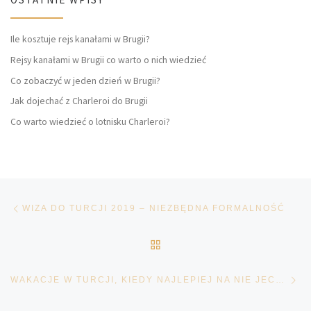
Ile kosztuje rejs kanałami w Brugii?
Rejsy kanałami w Brugii co warto o nich wiedzieć
Co zobaczyć w jeden dzień w Brugii?
Jak dojechać z Charleroi do Brugii
Co warto wiedzieć o lotnisku Charleroi?
Przeglądanie Wpisów
Poprzedni post
WIZA DO TURCJI 2019 – NIEZBĘDNA FORMALNOŚĆ
POWRÓT DO LISTY POS
Na
WAKACJE W TURCJI, KIEDY NAJLEPIEJ NA NIE JECHAĆ?