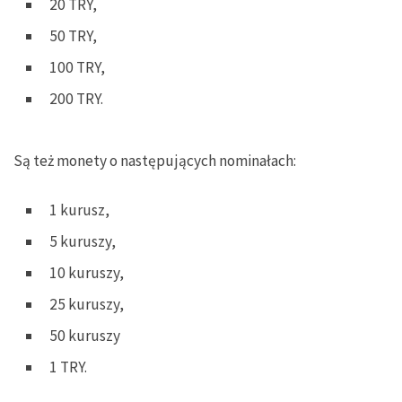
20 TRY,
50 TRY,
100 TRY,
200 TRY.
Są też monety o następujących nominałach:
1 kurusz,
5 kuruszy,
10 kuruszy,
25 kuruszy,
50 kuruszy
1 TRY.